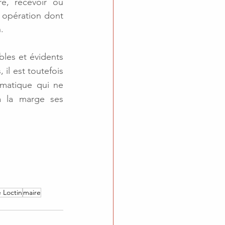
e, recevoir ou 
 opération dont 
.
les et évidents 
il est toutefois 
matique qui ne 
à la marge ses 
 Loctin
maire