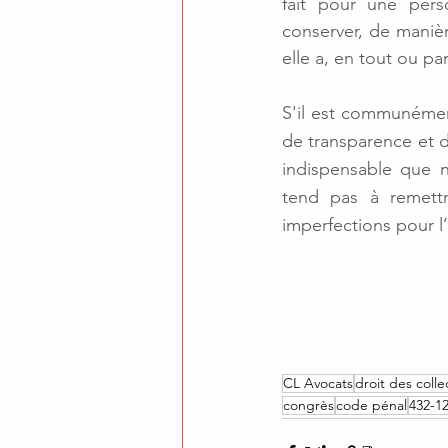
fait pour une pers
conserver, de manièr
elle a, en tout ou par
S'il est communément
de transparence et de
indispensable que n
tend pas à remettr
imperfections pour l’
CL Avocats
droit des collec
congrès
code pénal
432-1