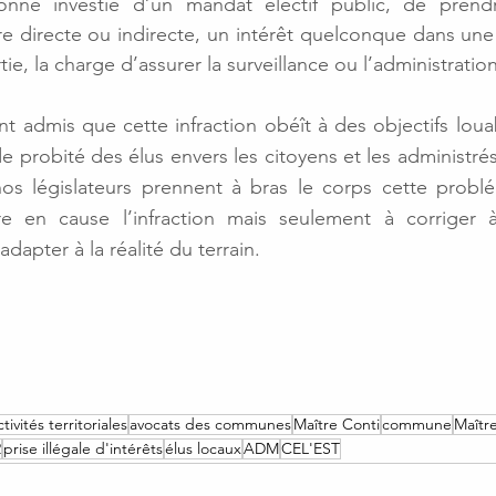
onne investie d’un mandat électif public, de prendr
e directe ou indirecte, un intérêt quelconque dans une
tie, la charge d’assurer la surveillance ou l’administration
 admis que cette infraction obéît à des objectifs louab
 probité des élus envers les citoyens et les administrés, 
os législateurs prennent à bras le corps cette problé
e en cause l’infraction mais seulement à corriger 
adapter à la réalité du terrain.
tivités territoriales
avocats des communes
Maître Conti
commune
Maître
2
prise illégale d'intérêts
élus locaux
ADM
CEL'EST