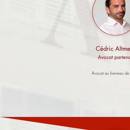
Cédric Altm
Avocat p
arten
Avocat au barreau d