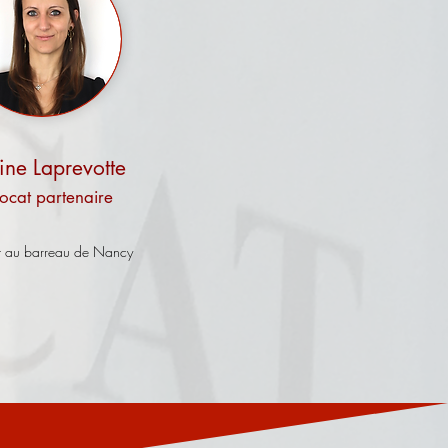
ine Laprevotte
ocat p
artenaire
 au barreau de Nancy