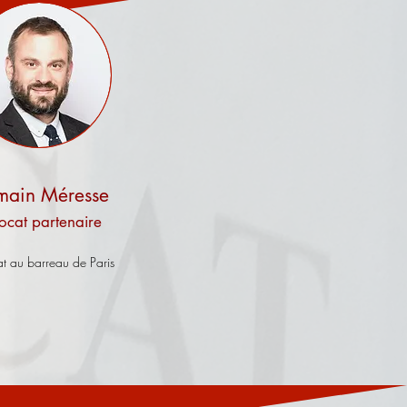
main Méresse
oc
at partenaire
t au barreau de Paris