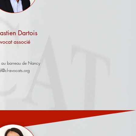
astien Dartois
vocat associé
 au barreau de Nancy
d@cl-avocats.org