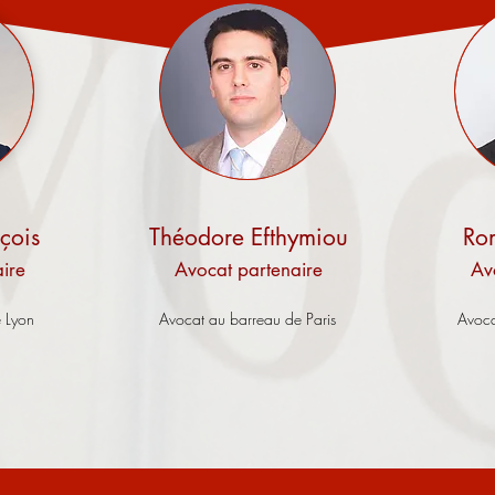
nçois
Théodore Efthymiou
Ro
ire
A
vocat partenaire
Av
 Lyon
Avocat au barreau de Paris
Avoca