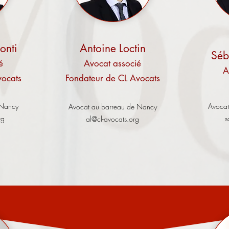
onti
Antoine Loctin
Séb
é
Avocat associé
A
vocats
Fondateur de CL Avocats
 Nancy
Avocat
Avocat au barreau de Nancy
rg
s
al@cl-avocats.org