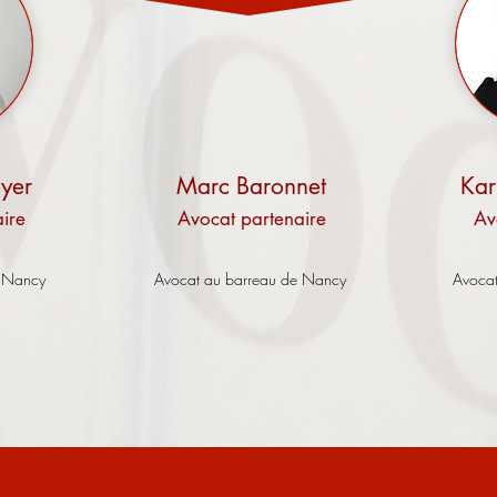
eyer
Marc Baronnet
Kar
aire
Avocat p
artenaire
Av
e Nancy
Avocat au barreau de Nancy
Avocat