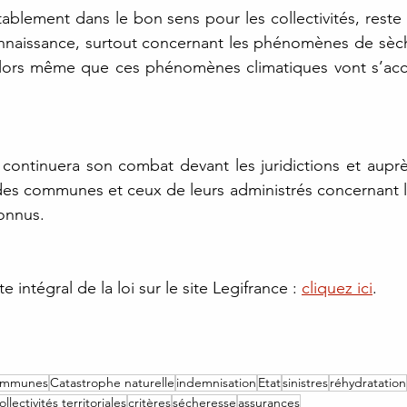
ctablement dans le bon sens pour les collectivités, reste
onnaissance, surtout concernant les phénomènes de sèch
, lors même que ces phénomènes climatiques vont s’acce
 continuera son combat devant les juridictions et auprès
des communes et ceux de leurs administrés concernant l
connus.
e intégral de la loi sur le site Legifrance : 
cliquez ici
.  
communes
Catastrophe naturelle
indemnisation
Etat
sinistres
réhydratation
ollectivités territoriales
critères
sécheresse
assurances