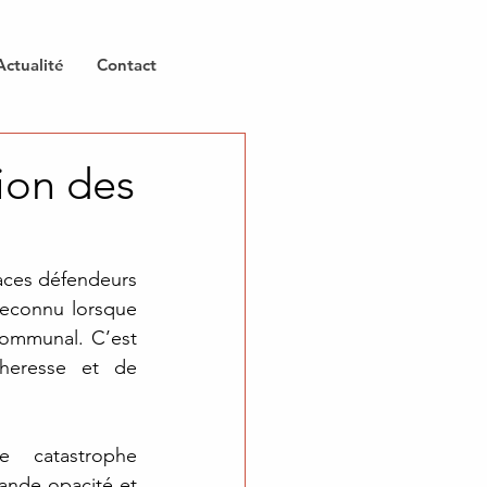
Actualité
Contact
tion des
aces défendeurs 
econnu lorsque 
communal. C’est 
eresse et de 
 catastrophe 
rande opacité et 